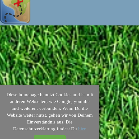
Zurück zum Seiteninhalt
Diese homepage benutzt Cookies und ist mit
anderen Webseiten, wie Google, youtube
und weiteren, verbunden. Wenn Du die
Website weiter nutzt, gehen wir von Deinem
Einverständnis aus. Die
Datenschutzerklärung findest Du
hier
.